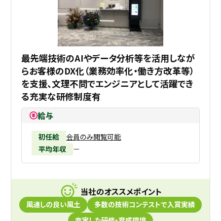
最先端技術のAIやデータ分析等を活用しなが
らお客様のDX化（業務効率化・働き方改革等）
を支援、文理不問でエンジニアとして活躍でき
る充実な研修制度有
給与
初任給
会員のみ閲覧可能
平均年収
－
当社のオススメポイント
風通しの良い風土
多数の技術コンテストで入賞実績
充実した研修・育成環境