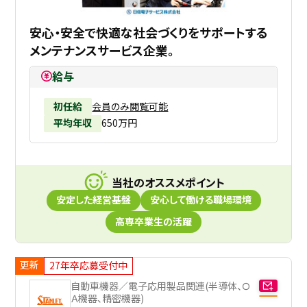
安心・安全で快適な社会づくりをサポートする
メンテナンスサービス企業。
給与
初任給
会員のみ閲覧可能
平均年収
650万円
当社のオススメポイント
安定した経営基盤
安心して働ける職場環境
高専卒業生の活躍
更新
27年卒応募受付中
自動車機器／電子応用製品関連(半導体、Ｏ
Ａ機器、精密機器)