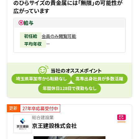
のひらサイズの貴金属には「無限」の可能性が
広がっています
給与
初任給
会員のみ閲覧可能
平均年収
－
当社のオススメポイント
埼玉県草加市から転勤なし
高専出身社員が多数活躍
年間休日128日で夜勤もなし
更新
27年卒応募受付中
総合建設業
京王建設株式会社