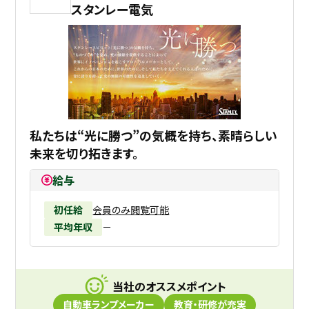
スタンレー電気
私たちは“光に勝つ”の気概を持ち、素晴らしい
未来を切り拓きます。
給与
初任給
会員のみ閲覧可能
平均年収
－
当社のオススメポイント
自動車ランプメーカー
教育・研修が充実