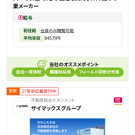
業メーカー
給与
初任給
会員のみ閲覧可能
平均年収
845万円
当社のオススメポイント
自社一貫体制
職種別採用
フィールド研修が充実
更新
27年卒応募受付中
不動産総合マネジメント
ザイマックスグループ