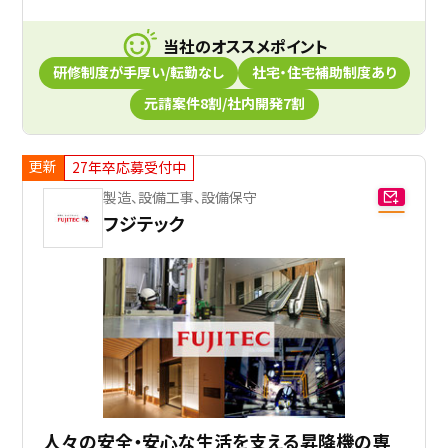
当社のオススメポイント
研修制度が手厚い/転勤なし
社宅・住宅補助制度あり
元請案件8割/社内開発7割
更新
27年卒応募受付中
製造、設備工事、設備保守
フジテック
人々の安全・安心な生活を支える昇降機の専