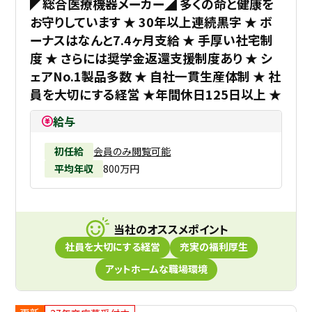
◤総合医療機器メーカー◢ 多くの命と健康を
お守りしています ★ 30年以上連続黒字 ★ ボ
ーナスはなんと7.4ヶ月支給 ★ 手厚い社宅制
度 ★ さらには奨学金返還支援制度あり ★ シ
ェアNo.1製品多数 ★ 自社一貫生産体制 ★ 社
員を大切にする経営 ★年間休日125日以上 ★
給与
初任給
会員のみ閲覧可能
平均年収
800万円
当社のオススメポイント
社員を大切にする経営
充実の福利厚生
アットホームな職場環境