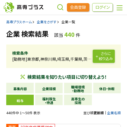
会員登録
ログイン
高専プラスホーム
企業をさがす
企業一覧
企業をさがす
企業 検索結果
440
該当
件
進学先をさがす
検索条件
さらに
絞り込み
[勤務地]東京都,神奈川県,埼玉県,千葉県,茨城
インターンシップ・イベントをさがす
県,栃木県,群馬県
検索結果を
知りたい項目に
切り替えよう！
高専OBOGをさがす
職場環境
募集内容
企業規模
休日・休暇
・勤務地
福利厚生
高専生の
高専プラスセミナー
給与
・待遇
採用
440件中 1～50件 表示
並び順
更新順
企業名順
高専生コミュニティ
めもらす
更新