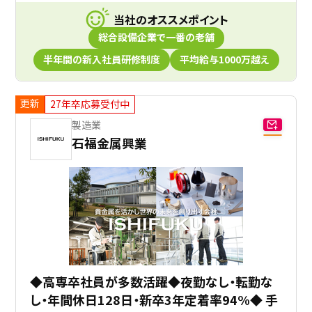
当社のオススメポイント
総合設備企業で一番の老舗
半年間の新入社員研修制度
平均給与1000万越え
更新
27年卒応募受付中
製造業
石福金属興業
◆高専卒社員が多数活躍◆夜勤なし・転勤な
し・年間休日128日・新卒3年定着率94%◆ 手