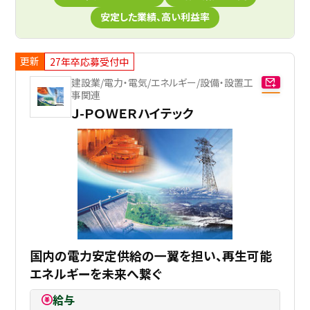
安定した業績、高い利益率
更新
27年卒応募受付中
建設業/電力・電気/エネルギー/設備・設置工
事関連
Ｊ-ＰＯＷＥＲハイテック
国内の電力安定供給の一翼を担い、再生可能
エネルギーを未来へ繋ぐ
給与