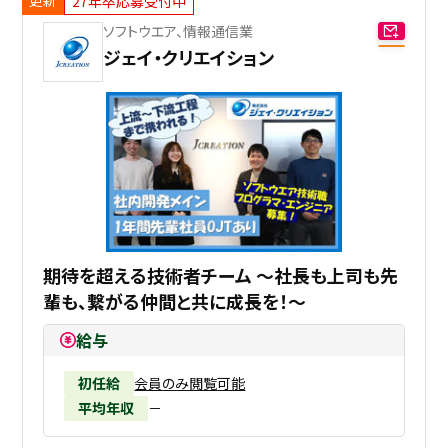
27年卒応募受付中
ソフトウエア、情報通信業
採用継続中の企業特集
本科5年生・専攻科2年生向け
ジェイ・クリエイション
9/30
まで
期待を超える技術者チーム ～社長も上司も先
輩も、繋がる仲間と共に成長を！～
給与
初任給
会員のみ閲覧可能
平均年収
－