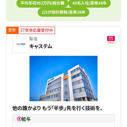
平均年収952万円/総合職
43名入社/高専26卒
2/3が設計開発/高専26卒
更新
27年卒応募受付中
製造
キャステム
他の誰かより もう「半歩」先を行く技術を。
給与