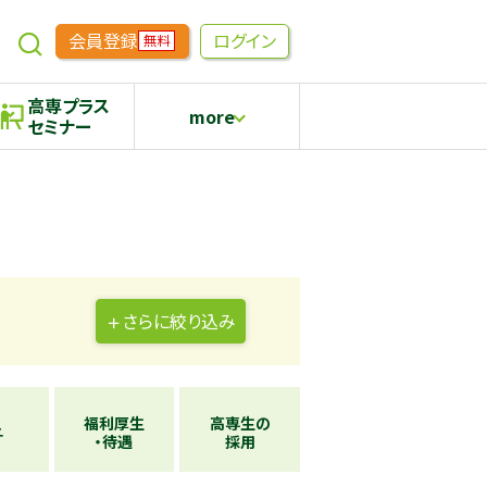
会員登録
ログイン
無料
高専プラス
more
セミナー
めもらす
高専生コミュニティ
採用継続中の企業特集
本科5年生・専攻科2年生向け
さらに
絞り込み
福利厚生
高専生の
与
・待遇
採用