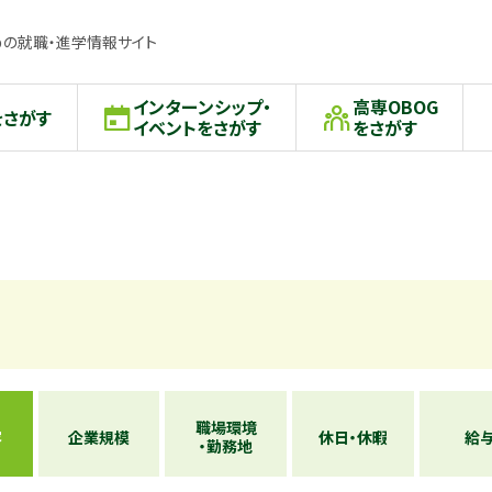
の就職・進学情報サイト
インターンシップ・
高専OBOG
をさがす
イベントをさがす
をさがす
職場環境
容
企業規模
休日・休暇
給
・勤務地