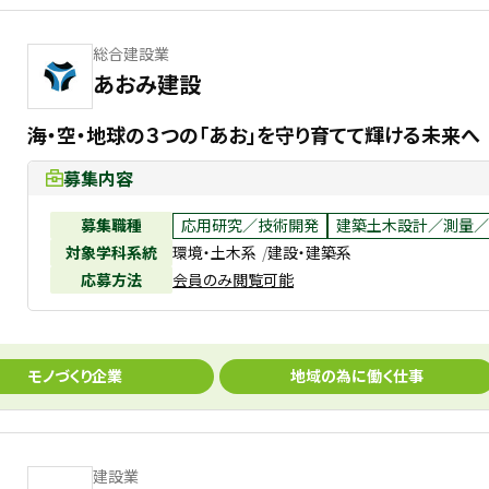
総合建設業
あおみ建設
海・空・地球の３つの「あお」を守り育てて輝ける未来へ
募集内容
募集職種
応用研究／技術開発
建築土木設計／測量／
対象学科系統
環境・土木系
建設・建築系
応募方法
会員のみ閲覧可能
モノづくり企業
地域の為に働く仕事
建設業