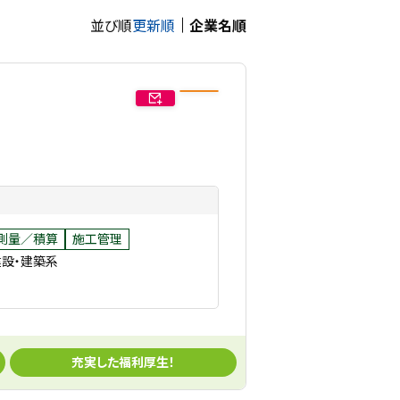
並び順
更新順
企業名順
測量／積算
施工管理
建設・建築系
充実した福利厚生！