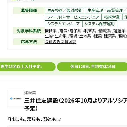
募集職種
生産技術／製造技術
生産管理／品質管理／
フィールド・サービスエンジニア
技術営業
システムエンジニア
システム保守運用
対象学科系統
機械系
電気・電子系
制御系
情報系
通信系
生物・生命系
環境・土木系
建設・建築系
商船
応募方法
会員のみ閲覧可能
専生25名以上入社予定。
休日129日、平均有休16日
建設業
三井住友建設（2026年10月よりアルソ
予定）
『はしも、まちも、ひとも。』