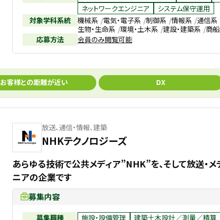
ネットワークエンジニア
システム保守運用
対象学科系統
機械系
電気・電子系
制御系
情報系
通信系
生物・生命系
環境・土木系
建設・建築系
商船
応募方法
会員のみ閲覧可能
お客様との距離が近い
DX
放送、通信・情報、建築
NHKテクノロジーズ
あらゆる技術で公共メディア”NHK”を、そして放送・
ニアの企業です
募集内容
募集職種
施設・設備管理
建築土木設計／測量／積算