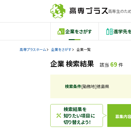
高専生のため
企業をさがす
進学先
高専プラスホーム
企業をさがす
企業一覧
企業 検索結果
69
該当
件
検索条件
[勤務地]徳島県
検索結果を
知りたい項目に
募集内
切り替えよう！