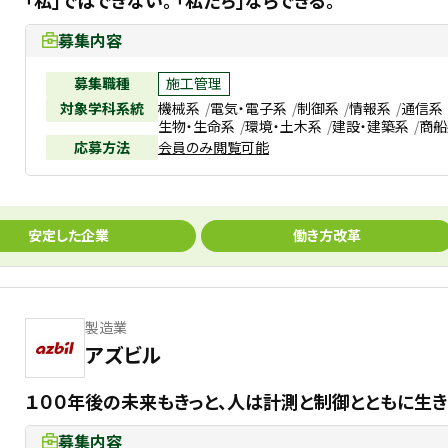
「私」ではできない。 「私たち」ならできる。
募集内容
募集職種
施工管理
対象学科系統
機械系
電気・電子系
制御系
情報系
通信系
生物・生命系
環境・土木系
建設・建築系
商船
応募方法
会員のみ閲覧可能
安定した企業
働き方改革
製造業
アズビル
１００年後の未来もきっと、人は計測と制御とともに生
募集内容