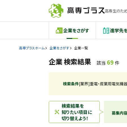
高専生のため
企業をさがす
進学先
高専プラスホーム
企業をさがす
企業一覧
企業 検索結果
69
該当
件
検索条件
[業界]重電・産業用電気機
検索結果を
知りたい項目に
募集内
切り替えよう！