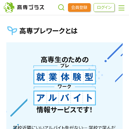
会員登録
ログイン
高専プレワークとは
企業をさがす
進学先をさがす
高専生のための
インターンシップ・イベントをさがす
高専OBOGをさがす
高専プラスセミナー
情報サービスです！
高専生コミュニティ
めもらす
学校近隣にいいアルバイト先がない…
学校で学んだ