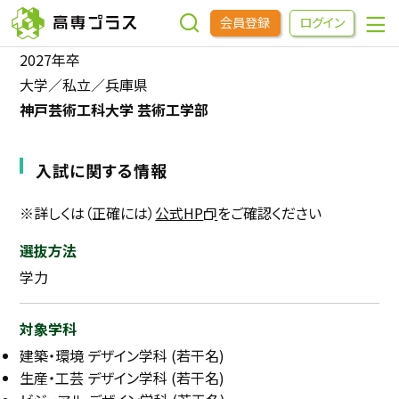
会員登録
ログイン
2027年卒
大学／私立／兵庫県
企業をさがす
神戸芸術工科大学 芸術工学部
進学先をさがす
入試に関する情報
インターンシップ・イベントをさがす
※詳しくは（正確には）
公式HP
をご確認ください
選抜方法
高専OBOGをさがす
学力
高専プラスセミナー
対象学科
建築・環境 デザイン学科 (若干名)
高専生コミュニティ
生産・工芸 デザイン学科 (若干名)
めもらす