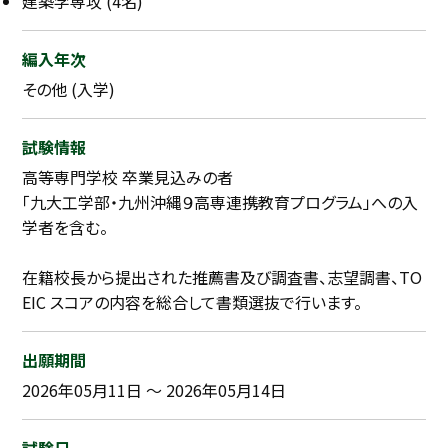
建築学専攻 (4名)
採用継続中の企業特集
本科5年生・専攻科2年生向け
9/30
編入年次
まで
その他 (入学)
試験情報
高等専門学校 卒業見込みの者
「九大工学部・九州沖縄９高専連携教育プログラム」への入
学者を含む。
在籍校長から提出された推薦書及び調査書、志望調書、TO
EIC スコアの内容を総合して書類選抜で行います。
出願期間
2026年05月11日 ～ 2026年05月14日