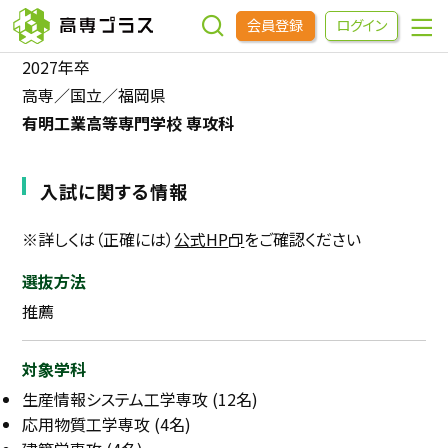
会員登録
ログイン
2027年卒
高専／国立／福岡県
企業をさがす
有明工業高等専門学校 専攻科
進学先をさがす
入試に関する情報
インターンシップ・イベントをさがす
※詳しくは（正確には）
公式HP
をご確認ください
選抜方法
高専OBOGをさがす
推薦
高専プラスセミナー
対象学科
生産情報システム工学専攻 (12名)
高専生コミュニティ
応用物質工学専攻 (4名)
めもらす