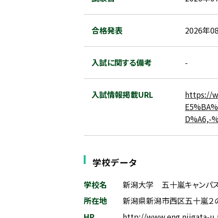
合格発表
2026年0
入試に関する備考
-
入試情報掲載URL
https:/
E5%BA%
D%A6,-
学校データ
学校名
新潟大学 五十嵐キャンパス
所在地
新潟県新潟市西区五十嵐２の
HP
http://www.eng.niigata-u.