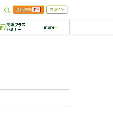
会員登録
ログイン
無料
高専プラス
more
セミナー
めもらす
高専生コミュニティ
採用継続中の企業特集
本科5年生・専攻科2年生向け