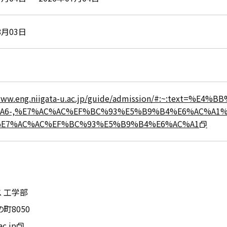
8月03日
/www.eng.niigata-u.ac.jp/guide/admission/#:~:text=
A6-,%E7%AC%AC%EF%BC%93%E5%B9%B4%E6%AC%A1
%E7%AC%AC%EF%BC%93%E5%B9%B4%E6%AC%A1
 工学部
町8050
ac.jp