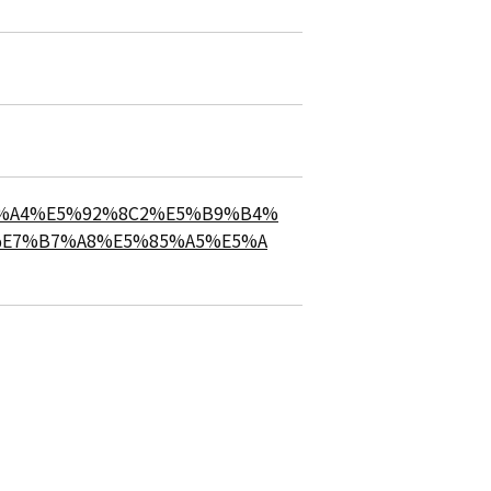
%E4%BB%A4%E5%92%8C2%E5%B9%B4%
%E7%B7%A8%E5%85%A5%E5%A