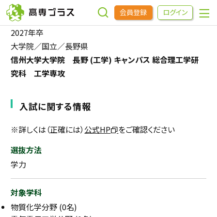
会員登録
ログイン
2027年卒
大学院／国立／長野県
企業をさがす
信州大学大学院 長野 (工学) キャンパス 総合理工学研
究科 工学専攻
進学先をさがす
入試に関する情報
インターンシップ・イベントをさがす
※詳しくは（正確には）
公式HP
をご確認ください
高専OBOGをさがす
選抜方法
学力
高専プラスセミナー
対象学科
高専生コミュニティ
物質化学分野 (0名)
めもらす