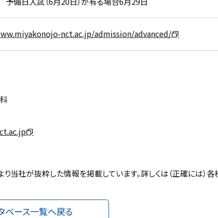
 予備日入試（6月20日）が有る場合6月29日
www.miyakonojo-nct.ac.jp/admission/advanced/
攻科
t.ac.jp
より当社が抜粋した情報を掲載しています。詳しくは（正確には）各
タベース一覧へ戻る