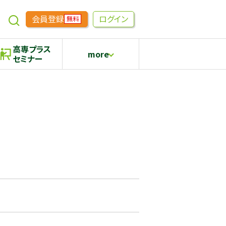
会員登録
ログイン
無料
高専プラス
more
セミナー
めもらす
高専生コミュニティ
採用継続中の企業特集
本科5年生・専攻科2年生向け