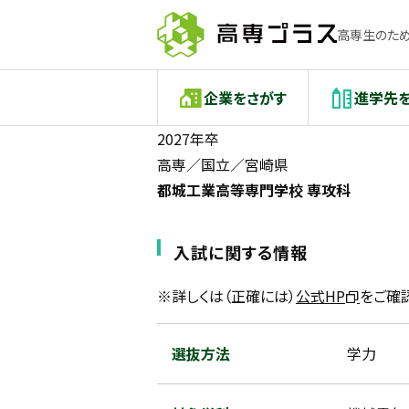
高専生のため
企業をさがす
進学先
2027年卒
高専／国立／宮崎県
都城工業高等専門学校 専攻科
入試に関する情報
※詳しくは（正確には）
公式HP
をご確
選抜方法
学力