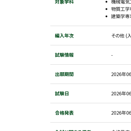
対象学科
機械電気工
物質工学専
建築学専攻
編入年次
その他 (
試験情報
-
出願期間
2026年0
試験日
2026年0
合格発表
2026年0