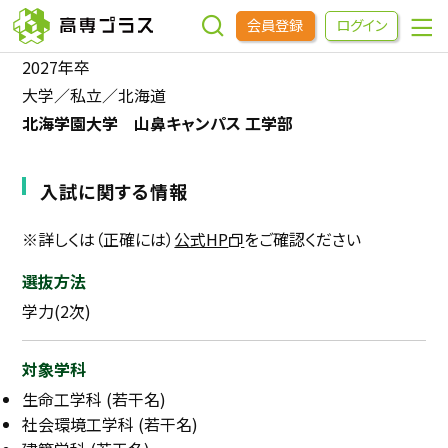
会員登録
ログイン
2027年卒
大学／私立／北海道
企業をさがす
北海学園大学 山鼻キャンパス 工学部
進学先をさがす
入試に関する情報
インターンシップ・イベントをさがす
※詳しくは（正確には）
公式HP
をご確認ください
選抜方法
高専OBOGをさがす
学力(2次)
高専プラスセミナー
対象学科
生命工学科 (若干名)
高専生コミュニティ
社会環境工学科 (若干名)
めもらす