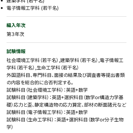
建築学科 (若干名)
電子情報工学科 (若干名)
採用継続中の企業特集
本科5年生・専攻科2年生向け
9/30
まで
編入年次
第３年次
試験情報
社会環境工学科（若干名）,建築学科（若干名）,電子情報工
学科（若干名）,生命工学科（若干名）
外国語科目、専門科目、面接の結果及び調査書等提出書類
の内容を総合的に合否判定する。
試験科目（社会環境工学科）：英語+数学
試験科目（建築学科）：英語+選択科目（数学or構造力学基
礎）応力と歪、静定構造物の応力算定、部材の断面諸元など
試験科目（電子情報工学科）：英語+数学
試験科目（生命工学科）：英語+選択科目（数学or分子生物
学）