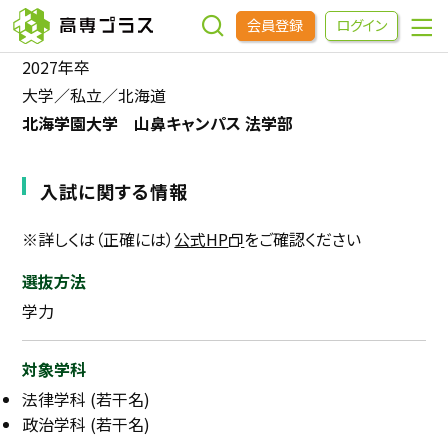
会員登録
ログイン
2027年卒
大学／私立／北海道
企業をさがす
北海学園大学 山鼻キャンパス 法学部
進学先をさがす
入試に関する情報
インターンシップ・イベントをさがす
※詳しくは（正確には）
公式HP
をご確認ください
選抜方法
高専OBOGをさがす
学力
高専プラスセミナー
対象学科
法律学科 (若干名)
高専生コミュニティ
政治学科 (若干名)
めもらす