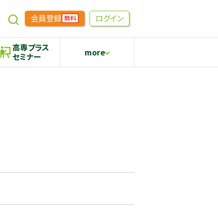
会員登録
ログイン
無料
高専プラス
more
セミナー
めもらす
高専生コミュニティ
採用継続中の企業特集
本科5年生・専攻科2年生向け