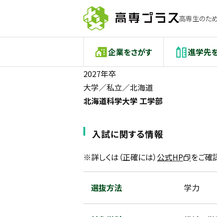
高専生のため
企業をさがす
進学先
2027年卒
大学／私立／北海道
北海道科学大学 工学部
入試に関する情報
※詳しくは（正確には）
公式HP
をご確
選抜方法
学力