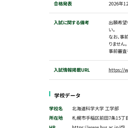
合格発表
2026年1
入試に関する備考
出願希望
い。
なお、事
りません。
事前審査
入試情報掲載URL
https://
学校データ
学校名
北海道科学大学 工学部
所在地
札幌市手稲区前田7条15丁目
HP
https://www.hus.ac.jp/