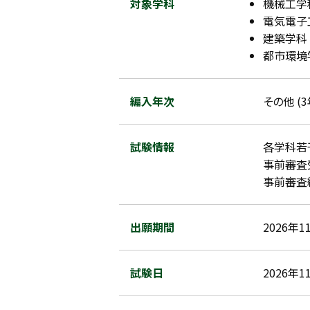
対象学科
機械工学科
電気電子工
建築学科 
都市環境学
編入年次
その他 (
試験情報
各学科若
事前審査受
事前審査結
出願期間
2026年1
試験日
2026年1