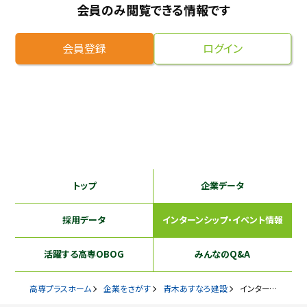
会員のみ閲覧できる情報です
採用継続中の企業特集
本科5年生・専攻科2年生向け
9/30
まで
会員登録
ログイン
トップ
企業データ
採用データ
インターンシップ
・イベント情報
活躍する
高専OBOG
みんなのQ&A
高専プラスホーム
企業をさがす
青木あすなろ建設
インターンシップ・イベント情報