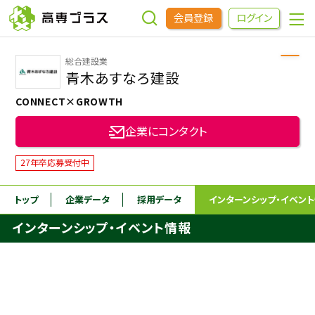
会員登録
ログイン
総合建設業
企業をさがす
青木あすなろ建設
CONNECT×GROWTH
進学先をさがす
企業にコンタクト
インターンシップ・イベントをさがす
27年卒応募受付中
トップ
企業データ
採用データ
インターンシップ
・イベン
高専OBOGをさがす
インターンシップ・イベント情報
高専プラスセミナー
高専生コミュニティ
めもらす