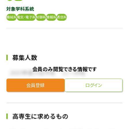
対象学科系統
採用継続中の企業特集
本科5年生・専攻科2年生向け
9/30
機械系
電気・電子系
制御系
情報系
通信系
まで
会員のみ閲覧できる情報です
会員登録
ログイン