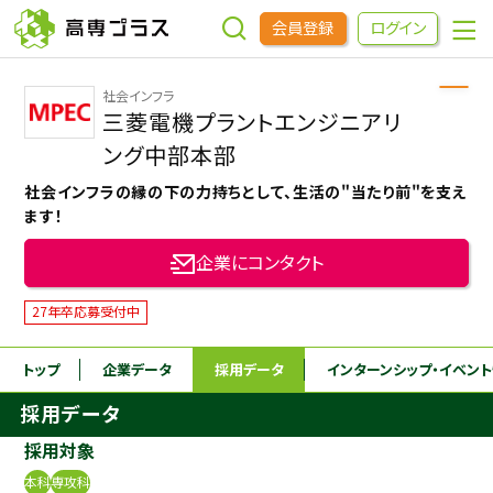
会員登録
ログイン
社会インフラ
企業をさがす
三菱電機プラントエンジニアリ
ング中部本部
進学先をさがす
社会インフラの縁の下の力持ちとして、生活の"当たり前"を支え
ます！
インターンシップ・イベントをさがす
企業にコンタクト
27年卒応募受付中
高専OBOGをさがす
トップ
企業データ
採用データ
インターンシップ
・イベン
高専プラスセミナー
採用データ
採用対象
高専生コミュニティ
めもらす
本科
専攻科