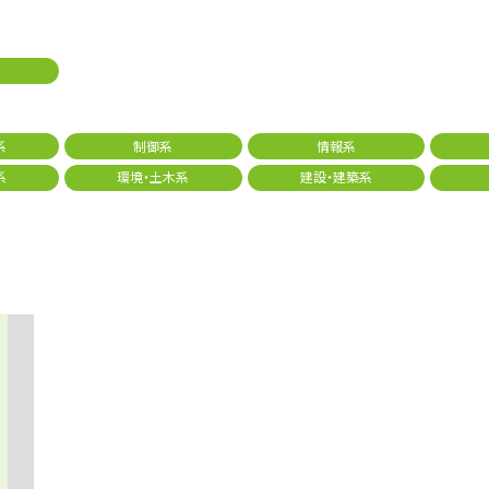
系
制御系
情報系
系
環境・土木系
建設・建築系