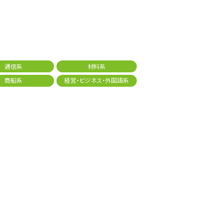
通信系
材料系
商船系
経営・ビジネス・外国語系