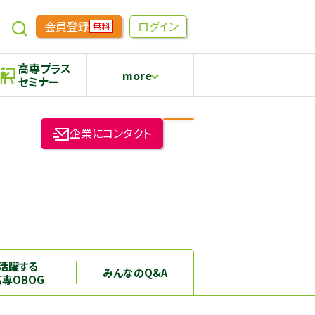
会員登録
ログイン
無料
高専プラス
more
セミナー
めもらす
高専生コミュニティ
企業にコンタクト
採用継続中の企業特集
本科5年生・専攻科2年生向け
活躍する
みんなのQ&A
高専OBOG