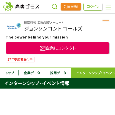
会員登録
ログイン
精密機械（自動制御メーカー）
企業をさがす
ジョンソンコントロールズ
The power behind your mission
進学先をさがす
企業にコンタクト
インターンシップ・イベントをさがす
27年卒応募受付中
トップ
企業データ
採用データ
インターンシップ
・イベン
高専OBOGをさがす
インターンシップ・イベント情報
高専プラスセミナー
高専生コミュニティ
めもらす