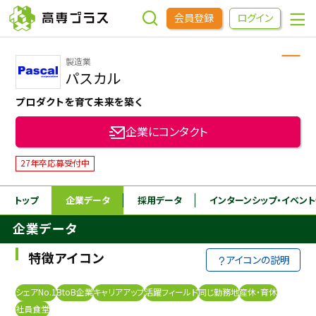
会員登録
ログイン
製造業
企業をさがす
パスカル
プロダクトを育て未来を築く
進学先をさがす
企業にコンタクト
インターンシップ・イベントをさがす
27年卒応募受付中
トップ
企業データ
採用データ
インターンシップ
・イベン
高専OBOGをさがす
企業データ
高専プラスセミナー
特徴アイコン
アイコンの説明
高専生コミュニティ
シェアNo.1
BtoB企業
キャリアアップ
活躍フィールド
同じ勤務地
産休・育休
めもらす
社員食堂