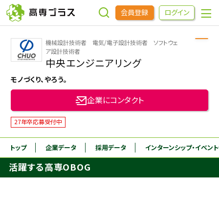
会員登録
ログイン
機械設計技術者 電気/電子設計技術者 ソフトウェ
企業をさがす
ア設計技術者
中央エンジニアリング
モノづくり、やろう。
進学先をさがす
企業にコンタクト
インターンシップ・イベントをさがす
27年卒応募受付中
高専OBOGをさがす
トップ
企業データ
採用データ
インターンシップ
・イベン
活躍する高専OBOG
高専プラスセミナー
高専生コミュニティ
めもらす