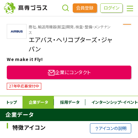
会員登録
ログイン
商社、輸送用機器(航空)開発、検査・整備・メンテナン
企業をさがす
ス
エアバス・ヘリコプターズ・ジャ
パン
進学先をさがす
We make it Fly!
インターンシップ・イベントをさがす
企業にコンタクト
27年卒応募受付中
高専OBOGをさがす
トップ
企業データ
採用データ
インターンシップ
・イベン
高専プラスセミナー
企業データ
特徴アイコン
高専生コミュニティ
アイコンの説明
めもらす