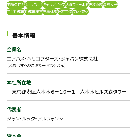
業績の伸び
シェアNo.1
キャリアアップ
活躍フィールド
専攻直結
高専女子
採用継続中の企業特集
本科5年生・専攻科2年生向け
同じ勤務地
勤務地確定
有給休暇
社宅完備
産休・育休
9/30
まで
基本情報
企業名
エアバス・ヘリコプターズ・ジャパン株式会社
（えあばすへりこぷたーずじゃぱん）
本社所在地
東京都港区六本木６－１０－１ 六本木ヒルズ森タワー
代表者
ジャン・ルック・アルフォンシ
資本金