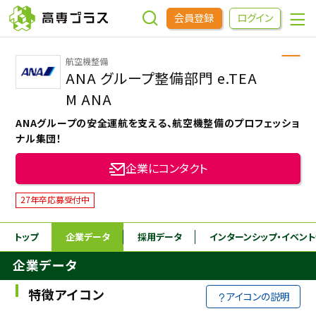
会員登録
ログイン
航空機整備
企業をさがす
ANA グループ整備部門 e.TEA
M ANA
進学先をさがす
ANAグループの安全運航を支える、航空機整備のプロフェッショ
ナル集団！
インターンシップ・イベントをさがす
企業にコンタクト
27年卒応募受付中
高専OBOGをさがす
トップ
企業データ
採用データ
インターンシップ
・イベン
高専プラスセミナー
企業データ
高専生コミュニティ
特徴アイコン
アイコンの説明
めもらす