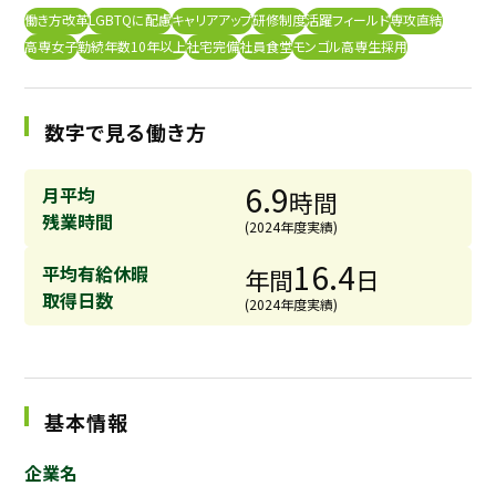
働き方改革
LGBTQに配慮
キャリアアップ
研修制度
活躍フィールド
専攻直結
採用継続中の企業特集
本科5年生・専攻科2年生向け
高専女子
勤続年数10年以上
社宅完備
社員食堂
モンゴル高専生採用
9/30
まで
数字で見る働き方
6.9
月平均
時間
残業時間
(2024年度実績)
16.4
平均有給休暇
年間
日
取得日数
(2024年度実績)
基本情報
企業名