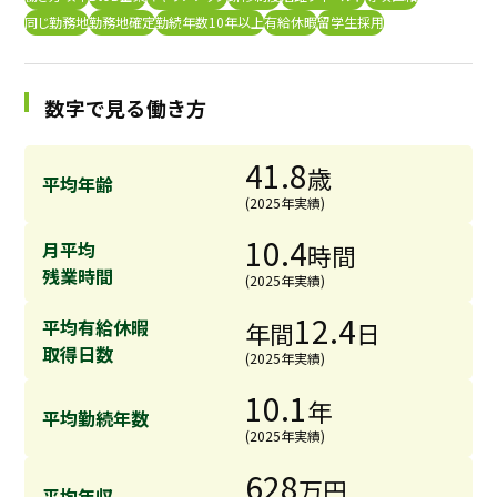
同じ勤務地
勤務地確定
勤続年数10年以上
有給休暇
留学生採用
採用継続中の企業特集
本科5年生・専攻科2年生向け
9/30
まで
数字で見る働き方
41.8
歳
平均年齢
(2025年実績)
10.4
月平均
時間
残業時間
(2025年実績)
12.4
平均有給休暇
年間
日
取得日数
(2025年実績)
10.1
年
平均勤続年数
(2025年実績)
628
万円
平均年収