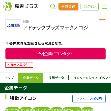
会員登録
ログイン
製造
企業をさがす
アドテックプラズマテクノロジ
ー
進学先をさがす
半導体業界を加速させる電源となれ。
企業にコンタクト
インターンシップ・イベントをさがす
27年卒応募受付中
高専OBOGをさがす
トップ
企業データ
採用データ
インターンシップ
・イベン
企業データ
高専プラスセミナー
特徴アイコン
アイコンの説明
高専生コミュニティ
めもらす
働き方改革
BtoB企業
キャリアアップ
研修制度
活躍フィールド
専攻直結