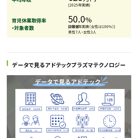
(2025年実績)
50.0
%
育児休業取得率
対象者
(2025年実績（女性は100％）)
・対象者数
男性7人・女性3人
データで見るアドテックプラズマテクノロジー