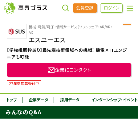
会員登録
ログイン
機械・電気/電子・情報サービス（ソフトウェア・AR/VR・
企業をさがす
AI）
エスユーエス
【学校推薦枠あり】最先端技術領域への挑戦！ 機電×ITエンジ
進学先をさがす
ニアも可能
企業にコンタクト
インターンシップ・イベントをさがす
27年卒応募受付中
高専OBOGをさがす
トップ
企業データ
採用データ
インターンシップ
・イベン
高専プラスセミナー
みんなのQ&A
高専生コミュニティ
めもらす