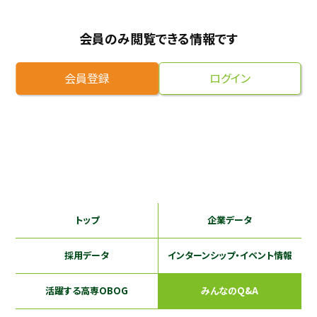
採用継続中の企業特集
本科5年生・専攻科2年生向け
会員のみ閲覧できる情報です
9/30
まで
会員登録
ログイン
トップ
企業データ
採用データ
インターンシップ
・イベント情報
活躍する
高専OBOG
みんなのQ&A