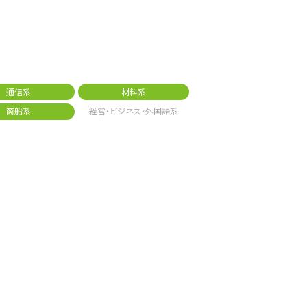
通信系
材料系
商船系
経営・ビジネス・外国語系