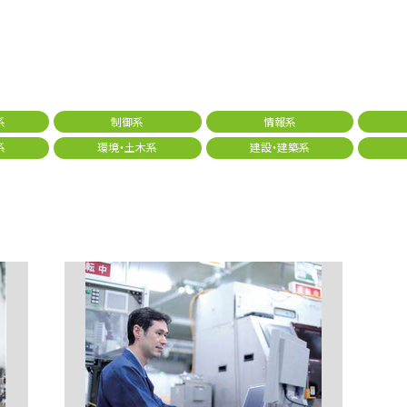
系
制御系
情報系
系
環境・土木系
建設・建築系