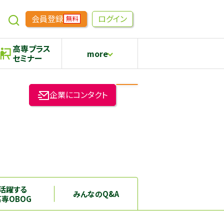
会員登録
ログイン
無料
高専プラス
more
セミナー
めもらす
高専生コミュニティ
企業にコンタクト
採用継続中の企業特集
本科5年生・専攻科2年生向け
活躍する
みんなのQ&A
高専OBOG