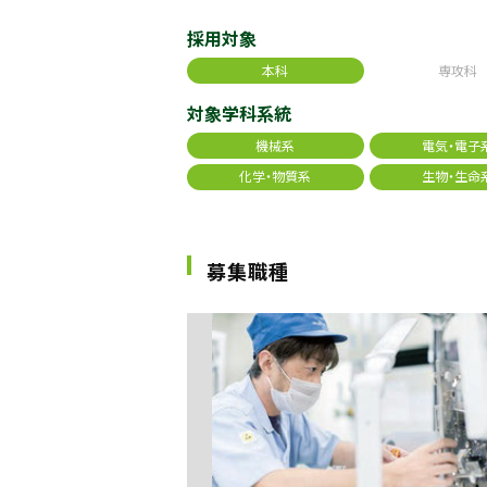
採用対象
本科
専攻科
対象学科系統
機械系
電気・電子
化学・物質系
生物・生命
募集職種