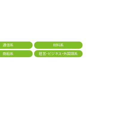
通信系
材料系
商船系
経営・ビジネス・外国語系