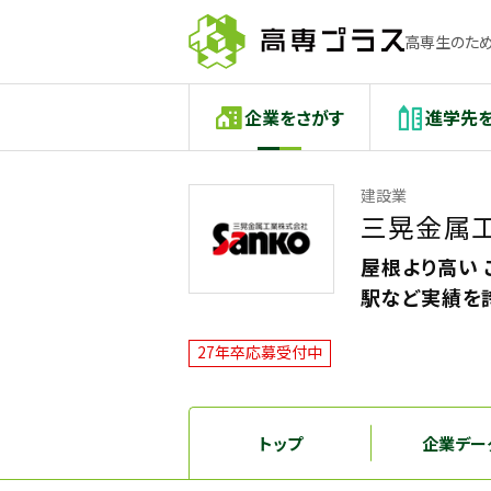
高専生のため
企業をさがす
進学先
建設業
三晃金属
屋根より高い
駅など実績を
27年卒応募受付中
トップ
企業デー