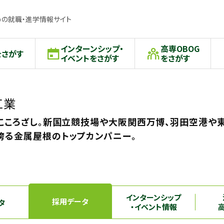
の就職・進学情報サイト
インターンシップ・
高専OBOG
をさがす
イベントをさがす
をさがす
工業
 こころざし。新国立競技場や大阪関西万博、羽田空港や
誇る金属屋根のトップカンパニー。
インターンシップ
採用データ
タ
・イベント情報