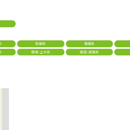
系
制御系
情報系
系
環境・土木系
建設・建築系