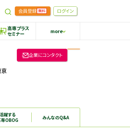
会員登録
ログイン
無料
高専プラス
more
セミナー
めもらす
高専生コミュニティ
企業にコンタクト
採用継続中の企業特集
本科5年生・専攻科2年生向け
東京
活躍する
みんなのQ&A
高専OBOG