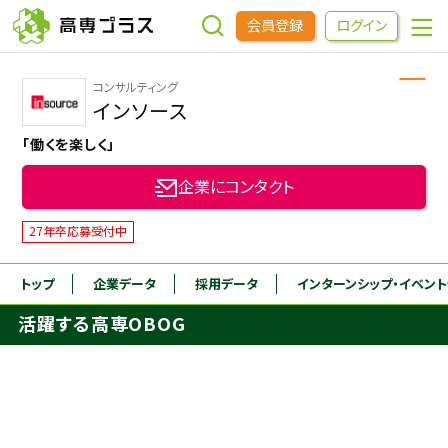
会員登録
ログイン
コンサルティング
企業をさがす
インソース
「働くを楽しく」
進学先をさがす
企業にコンタクト
インターンシップ・イベントをさがす
27年卒応募受付中
トップ
企業データ
採用データ
インターンシップ
・イベン
高専OBOGをさがす
活躍する高専OBOG
高専プラスセミナー
高専生コミュニティ
めもらす