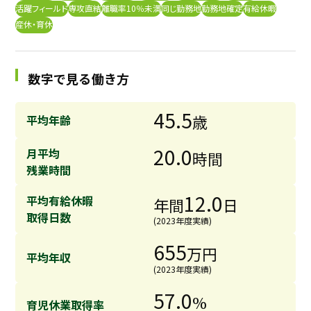
活躍フィールド
専攻直結
離職率10％未満
同じ勤務地
勤務地確定
有給休暇
採用継続中の企業特集
本科5年生・専攻科2年生向け
産休・育休
9/30
まで
数字で見る働き方
45.5
歳
平均年齢
20.0
月平均
時間
残業時間
12.0
平均有給休暇
年間
日
取得日数
(2023年度実績)
655
万円
平均年収
(2023年度実績)
57.0
%
育児休業取得率