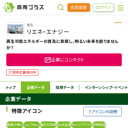
会員登録
ログイン
電気
企業をさがす
リエネ・エナジー
再生可能エネルギーの普及に貢献し、明るい未来を創りません
進学先をさがす
か？
企業にコンタクト
インターンシップ・イベントをさがす
27年卒応募受付中
高専OBOGをさがす
トップ
企業データ
採用データ
インターンシップ
・イベン
企業データ
高専プラスセミナー
特徴アイコン
アイコンの説明
高専生コミュニティ
めもらす
業績の伸び
シェアNo.1
働き方改革
BtoB企業
キャリアアップ
研修制度