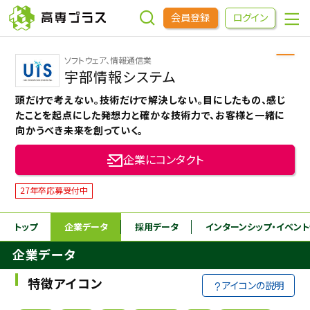
会員登録
ログイン
ソフトウェア、情報通信業
企業をさがす
宇部情報システム
頭だけで考えない。技術だけで解決しない。目にしたもの、感じ
進学先をさがす
たことを起点にした発想力と確かな技術力で、お客様と一緒に
向かうべき未来を創っていく。
インターンシップ・イベントをさがす
企業にコンタクト
27年卒応募受付中
高専OBOGをさがす
トップ
企業データ
採用データ
インターンシップ
・イベン
高専プラスセミナー
企業データ
特徴アイコン
高専生コミュニティ
アイコンの説明
めもらす