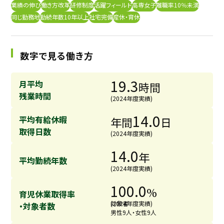
業績の伸び
働き方改革
研修制度
活躍フィールド
高専女子
離職率10％未満
採用継続中の企業特集
同じ勤務地
勤続年数10年以上
社宅完備
産休・育休
本科5年生・専攻科2年生向け
9/30
まで
数字で見る働き方
19.3
月平均
時間
残業時間
(2024年度実績)
14.0
平均有給休暇
年間
日
取得日数
(2024年度実績)
14.0
年
平均勤続年数
(2024年度実績)
100.0
%
育児休業取得率
対象者
(2024年度実績)
・対象者数
男性9人・女性9人