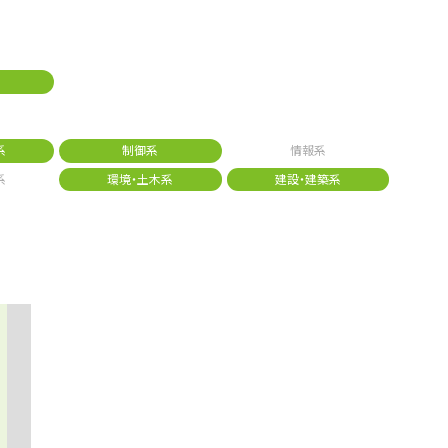
系
制御系
情報系
系
環境・土木系
建設・建築系