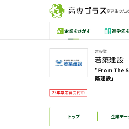
高専生のため
企業をさがす
進学先
建設業
若築建設
"From The
築建設」
27年卒応募受付中
トップ
企業デー