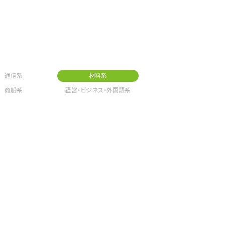
通信系
材料系
商船系
経営・ビジネス・外国語系