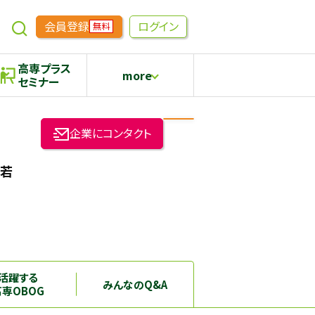
会員登録
ログイン
無料
高専プラス
more
セミナー
めもらす
高専生コミュニティ
企業にコンタクト
採用継続中の企業特集
本科5年生・専攻科2年生向け
「若
活躍する
みんなのQ&A
高専OBOG