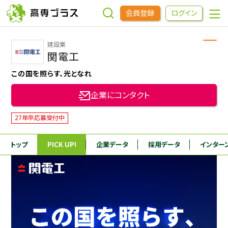
会員登録
ログイン
建設業
企業をさがす
関電工
この国を照らす、光となれ
進学先をさがす
企業にコンタクト
インターンシップ・イベントをさがす
27年卒応募受付中
トップ
PICK UP!
企業データ
採用データ
インター
高専OBOGをさがす
高専プラスセミナー
高専生コミュニティ
めもらす