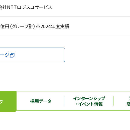
会社NTTロジスコサービス
.9億円（グループ計）※2024年度実績
ージ
インターンシップ
採用データ
タ
・イベント情報