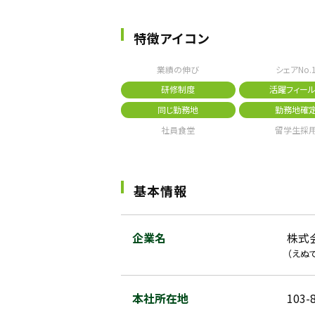
特徴アイコン
業績の伸び
シェアNo.
研修制度
活躍フィール
同じ勤務地
勤務地確
社員食堂
留学生採
基本情報
企業名
株式
（えぬ
本社所在地
103