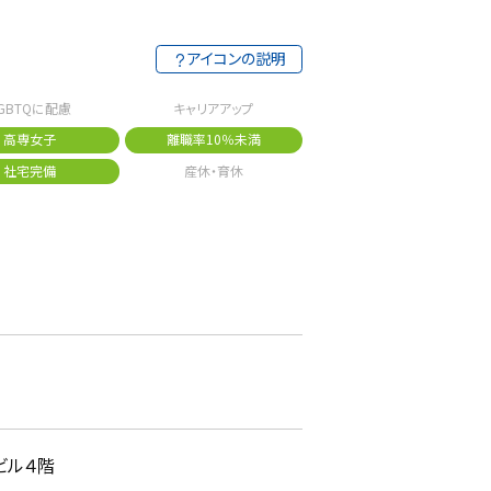
アイコンの説明
GBTQに配慮
キャリアアップ
高専女子
離職率10％未満
社宅完備
産休・育休
ビル４階