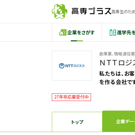
高専生のため
企業をさがす
進学先
倉庫業、情報通信業
ＮＴＴロジ
私たちは、お
を作る会社で
27年卒応募受付中
企業デー
トップ