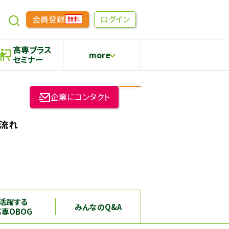
会員登録
ログイン
無料
高専プラス
more
セミナー
めもらす
高専生コミュニティ
企業にコンタクト
採用継続中の企業特集
本科5年生・専攻科2年生向け
な流れ
活躍する
みんなのQ&A
高専OBOG