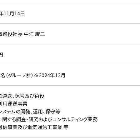
1年11月14日
取締役社長 中江 康二
円
94名（グループ計）※2024年12月
の運送、保管及び荷役
利用運送事業
システムの開発、運用、保守等
に関する調査・研究およびコンサルティング業務
通信事業及び電気通信工事業 等