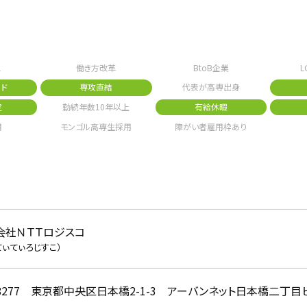
1
働き方改革
BtoB企業
L
ド
専攻直結
代表が高専出身
定
勤続年数10年以上
有給休暇
用
モンゴル高専生採用
障がい者雇用枠あり
会社ＮＴＴロジスコ
てぃてぃろじすこ）
-8277 東京都中央区日本橋2-1-3 アーバンネット日本橋二丁目