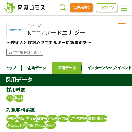
会員登録
ログイン
エネルギー
企業をさがす
NTTアノードエナジー
～技術力と探求心でエネルギーに新常識を～
進学先をさがす
27年卒応募受付終了
インターンシップ・イベントをさがす
トップ
企業データ
採用データ
インターンシップ
・イベン
採用データ
高専OBOGをさがす
採用対象
本科
専攻科
高専プラスセミナー
対象学科系統
機械系
電気・電子系
制御系
情報系
通信系
化学・物質系
生物・生命系
高専生コミュニティ
環境・土木系
建設・建築系
商船系
めもらす