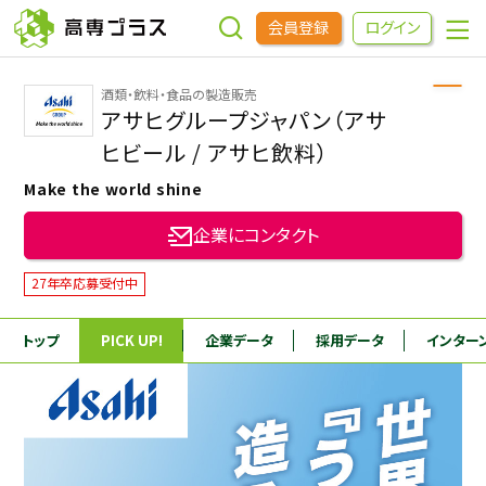
会員登録
ログイン
酒類・飲料・食品の製造販売
企業をさがす
アサヒグループジャパン（アサ
ヒビール / アサヒ飲料）
進学先をさがす
Make the world shine
企業にコンタクト
インターンシップ・イベントをさがす
27年卒応募受付中
高専OBOGをさがす
トップ
PICK UP!
企業データ
採用データ
インター
高専プラスセミナー
高専生コミュニティ
めもらす