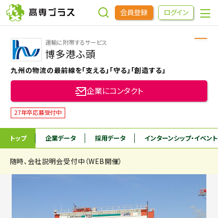
会員登録
ログイン
運輸に附帯するサービス
企業をさがす
博多港ふ頭
九州の物流の最前線を「支える」「守る」「創造する」
進学先をさがす
企業にコンタクト
インターンシップ・イベントをさがす
27年卒応募受付中
トップ
企業データ
採用データ
インターンシップ
・イベン
高専OBOGをさがす
随時、会社説明会受付中（WEB開催）
高専プラスセミナー
高専生コミュニティ
めもらす