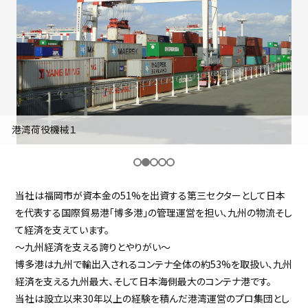
採用継続中の企業特集
本科5年生・専攻科2年生向け
9/30
まで
港湾荷役機械１
当社は福岡市が資本金の51%を出資する第三セクターとして日本
を代表する国際貿易港「博多港」の管理運営を担い、九州の物流そし
て経済を支えています。
～九州経済を支える誇りとやりがい～
博多港は九州で輸出入されるコンテナ全体の約53%を取扱い、九州
経済を支える九州最大、そして日本海側最大のコンテナ港です。
当社は設立以来30年以上の経験を積んだ港湾運営のプロ集団とし