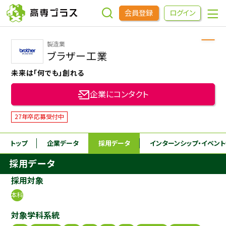
会員登録
ログイン
製造業
企業をさがす
ブラザー工業
未来は「何でも」創れる
進学先をさがす
企業にコンタクト
インターンシップ・イベントをさがす
27年卒応募受付中
トップ
企業データ
採用データ
インターンシップ
・イベン
高専OBOGをさがす
採用データ
高専プラスセミナー
採用対象
本科
高専生コミュニティ
対象学科系統
めもらす