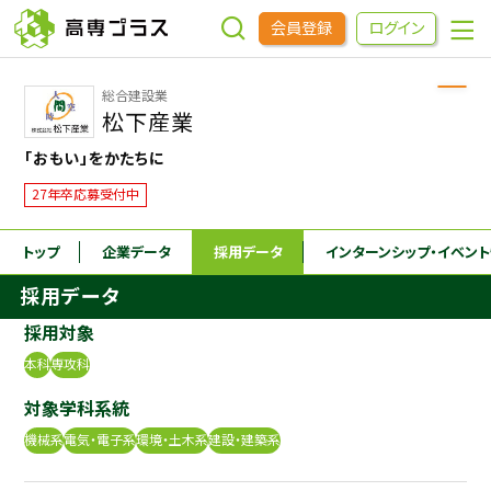
会員登録
ログイン
総合建設業
企業をさがす
松下産業
「おもい」をかたちに
進学先をさがす
27年卒応募受付中
インターンシップ・イベントをさがす
トップ
企業データ
採用データ
インターンシップ
・イベン
採用データ
高専OBOGをさがす
採用対象
本科
専攻科
高専プラスセミナー
対象学科系統
機械系
電気・電子系
環境・土木系
建設・建築系
高専生コミュニティ
めもらす