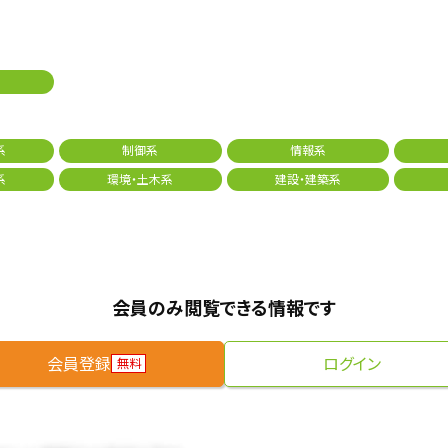
系
制御系
情報系
系
環境・土木系
建設・建築系
会員のみ閲覧できる情報です
会員登録
ログイン
無料