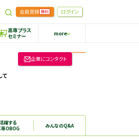
会員登録
ログイン
無料
高専プラス
more
セミナー
めもらす
高専生コミュニティ
企業にコンタクト
採用継続中の企業特集
本科5年生・専攻科2年生向け
して
活躍する
みんなのQ&A
高専OBOG