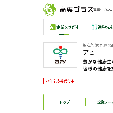
高専生のため
企業をさがす
進学先
製造業（食品、医薬
アピ
豊かな健康生
皆様の健康を
27年卒応募受付中
トップ
企業デー