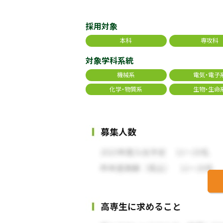
採用対象
本科
専攻科
対象学科系統
機械系
電気・電子
化学・物質系
生物・生命