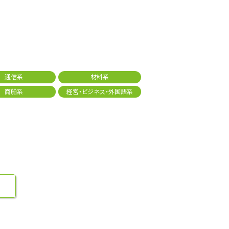
通信系
材料系
商船系
経営・ビジネス・外国語系