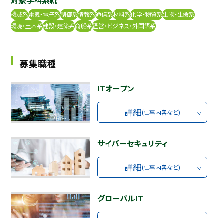
機械系
電気・電子系
制御系
情報系
通信系
材料系
化学・物質系
生物・生命系
採用継続中の企業特集
本科5年生・専攻科2年生向け
環境・土木系
建設・建築系
商船系
経営・ビジネス・外国語系
9/30
まで
募集職種
ITオープン
詳細
(仕事内容など)
サイバーセキュリティ
詳細
(仕事内容など)
グローバルIT