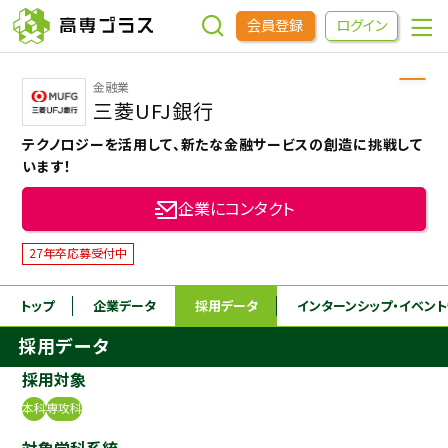
会員登録
ログイン
金融業
企業をさがす
三菱UFJ銀行
テクノロジーを活用して、新たな金融サービスの創造に挑戦して
進学先をさがす
います！
企業にコンタクト
インターンシップ・イベントをさがす
27年卒応募受付中
高専OBOGをさがす
トップ
企業データ
採用データ
インターンシップ
・イベン
採用データ
高専プラスセミナー
採用対象
本科
専攻科
高専生コミュニティ
めもらす
対象学科系統