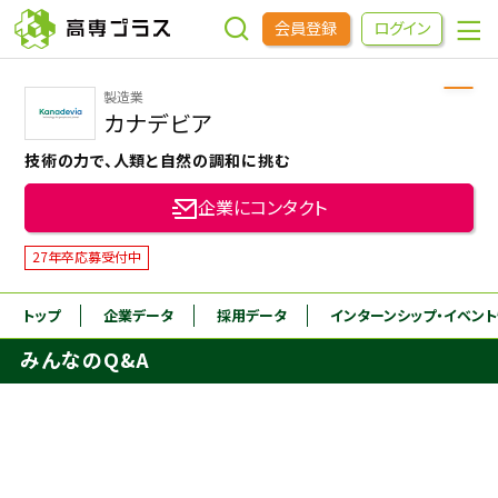
会員登録
ログイン
製造業
企業をさがす
カナデビア
技術の力で、人類と自然の調和に挑む
進学先をさがす
企業にコンタクト
インターンシップ・イベントをさがす
27年卒応募受付中
トップ
企業データ
採用データ
インターンシップ
・イベン
高専OBOGをさがす
みんなのQ&A
高専プラスセミナー
高専生コミュニティ
めもらす