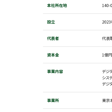
本社所在地
140
設立
202
代表者
代表
資本金
1億
事業内容
デジ
シス
デジ
事業所
東京