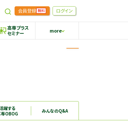
会員登録
ログイン
無料
高専プラス
more
セミナー
めもらす
高専生コミュニティ
採用継続中の企業特集
本科5年生・専攻科2年生向け
活躍する
みんなのQ&A
高専OBOG