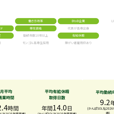
1
働き方改革
BtoB企業
L
ド
専攻直結
代表が高専出身
定
勤続年数10年以上
有給休暇
用
モンゴル高専生採用
障がい者雇用枠あり
月平均
平均有給休暇
平均勤続
残業時間
取得日数
9.2
2.4
14.0
時間
年間
日
(かんぽSOL社202
績)
OL社2025年度実績)
(かんぽSOL社2025年度実績)