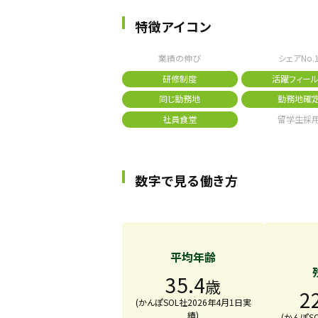
特徴アイコン
業績の伸び
シェアNo.
研修制度
活躍フィール
同じ勤務地
勤務地確
社員食堂
留学生採
数字で見る働き方
平均年齢
35.4
歳
2
(かんぽSOL社2026年4月1日実
績)
(かんぽS