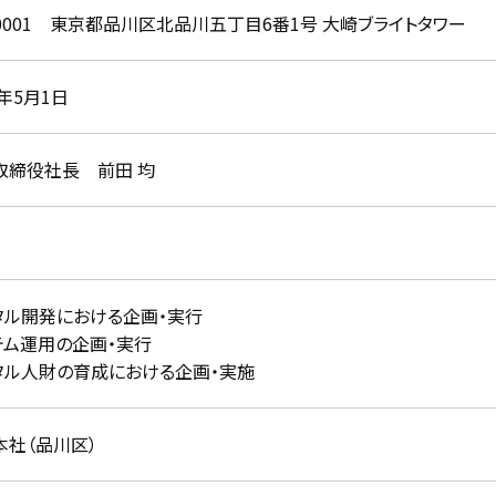
-0001 東京都品川区北品川五丁目6番1号 大崎ブライトタワー
3年5月1日
取締役社長 前田 均
円
タル開発における企画・実行
テム運用の企画・実行
タル人財の育成における企画・実施
本社（品川区）