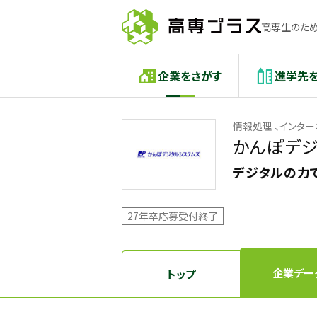
高専生のため
企業をさがす
進学先
情報処理 、インタ
かんぽデジ
デジタルの力
27年卒応募受付終了
企業デー
トップ