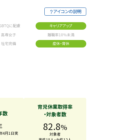
アイコンの説明
GBTQに配慮
キャリアアップ
高専女子
離職率10％未満
社宅完備
産休・育休
育児休業取得率
年数
・対象者数
82.8
年
%
6年4月1日実
対象者
男性15人・女性12人