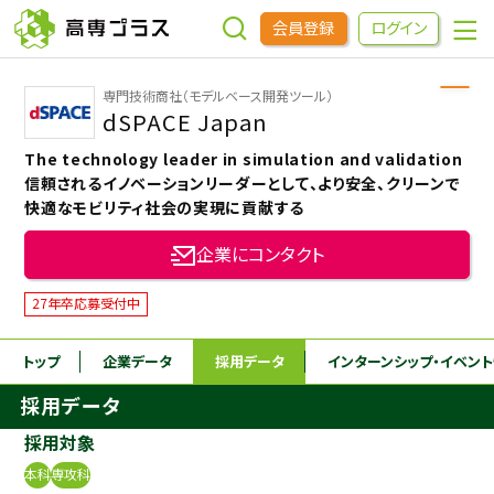
会員登録
ログイン
専門技術商社（モデルベース開発ツール）
企業をさがす
dSPACE Japan
The technology leader in simulation and validation
進学先をさがす
信頼されるイノベーションリーダーとして、より安全、クリーンで
快適なモビリティ社会の実現に貢献する
インターンシップ・イベントをさがす
企業にコンタクト
27年卒応募受付中
高専OBOGをさがす
トップ
企業データ
採用データ
インターンシップ
・イベン
高専プラスセミナー
採用データ
採用対象
高専生コミュニティ
めもらす
本科
専攻科