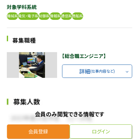
対象学科系統
採用継続中の企業特集
本科5年生・専攻科2年生向け
機械系
電気・電子系
制御系
情報系
通信系
商船系
9/30
まで
募集職種
【総合職エンジニア】
詳細
(仕事内容など)
会員のみ閲覧できる情報です
会員登録
ログイン