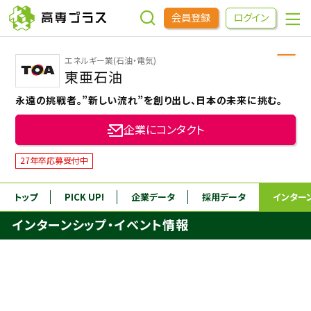
会員登録
ログイン
エネルギー業(石油・電気)
企業をさがす
東亜石油
永遠の挑戦者。”新しい流れ”を創り出し、日本の未来に挑む。
進学先をさがす
企業にコンタクト
インターンシップ・イベントをさがす
27年卒応募受付中
トップ
PICK UP!
企業データ
採用データ
インター
高専OBOGをさがす
インターンシップ・イベント情報
高専プラスセミナー
高専生コミュニティ
めもらす