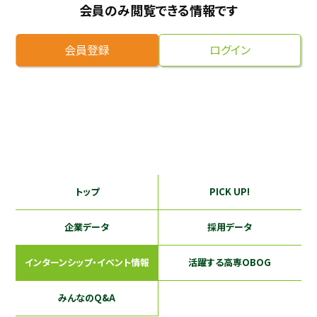
会員のみ閲覧できる情報です
採用継続中の企業特集
本科5年生・専攻科2年生向け
9/30
まで
会員登録
ログイン
トップ
PICK UP!
企業データ
採用データ
インターンシップ
・イベント情報
活躍する
高専OBOG
みんなのQ&A