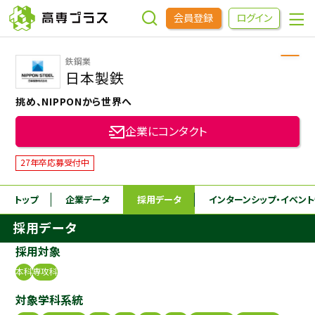
会員登録
ログイン
鉄鋼業
企業をさがす
日本製鉄
挑め、NIPPONから世界へ
進学先をさがす
企業にコンタクト
インターンシップ・イベントをさがす
27年卒応募受付中
トップ
企業データ
採用データ
インターンシップ
・イベン
高専OBOGをさがす
採用データ
高専プラスセミナー
採用対象
本科
専攻科
高専生コミュニティ
対象学科系統
めもらす