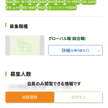
機械系
電気・電子系
制御系
情報系
通信系
材料系
化学・物質系
生物・生命系
採用継続中の企業特集
環境・土木系
建設・建築系
商船系
経営・ビジネス・外国語系
本科5年生・専攻科2年生向け
9/30
まで
募集職種
グローバル職（総合職）
詳細
(仕事内容など)
会員のみ閲覧できる情報です
会員登録
ログイン