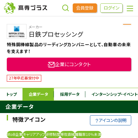
会員登録
ログイン
メーカー
企業をさがす
日鉄プロセッシング
特殊鋼棒線製品のリーディングカンパニーとして、自動車の未来
進学先をさがす
を支えます！
企業にコンタクト
インターンシップ・イベントをさがす
27年卒応募受付中
高専OBOGをさがす
トップ
企業データ
採用データ
インターンシップ
・イベン
企業データ
高専プラスセミナー
特徴アイコン
アイコンの説明
高専生コミュニティ
めもらす
BtoB企業
キャリアアップ
研修制度
専攻直結
離職率10％未満