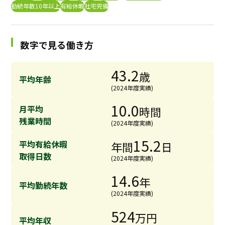
勤続年数10年以上
有給休暇
社宅完備
採用継続中の企業特集
本科5年生・専攻科2年生向け
9/30
まで
数字で見る働き方
43.2
歳
平均年齢
(2024年度実績)
10.0
月平均
時間
残業時間
(2024年度実績)
15.2
平均有給休暇
年間
日
取得日数
(2024年度実績)
14.6
年
平均勤続年数
(2024年度実績)
524
万円
平均年収