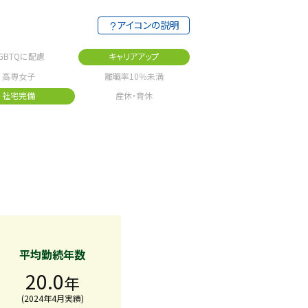
アイコンの説明
GBTQに配慮
キャリアアップ
高専女子
離職率10％未満
社宅完備
産休・育休
平均勤続年数
20.0
年
(2024年4月実績)