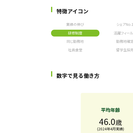
特徴アイコン
業績の伸び
シェアNo.
研修制度
活躍フィール
同じ勤務地
勤務地確
社員食堂
留学生採
数字で見る働き方
平均年齢
46.0
歳
(2024年4月実績)