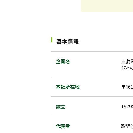
基本情報
企業名
三菱
（みつ
本社所在地
〒4
設立
197
代表者
取締