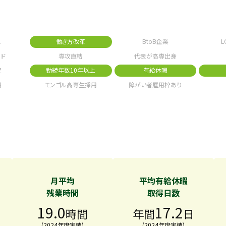
1
働き方改革
BtoB企業
L
ド
専攻直結
代表が高専出身
定
勤続年数10年以上
有給休暇
用
モンゴル高専生採用
障がい者雇用枠あり
月平均
平均有給休暇
残業時間
取得日数
19.0
17.2
時間
年間
日
(2024年度実績)
(2024年度実績)