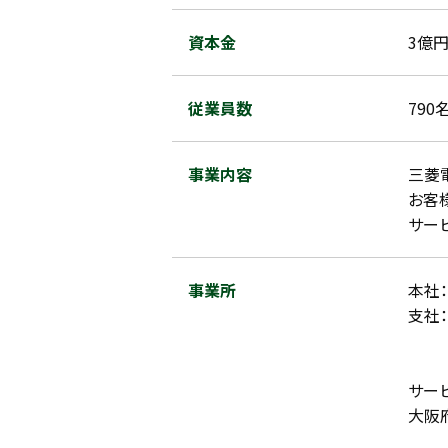
資本金
3億
従業員数
790
事業内容
三菱
お客
サー
事業所
本社
支社
中日
西日
サー
大阪