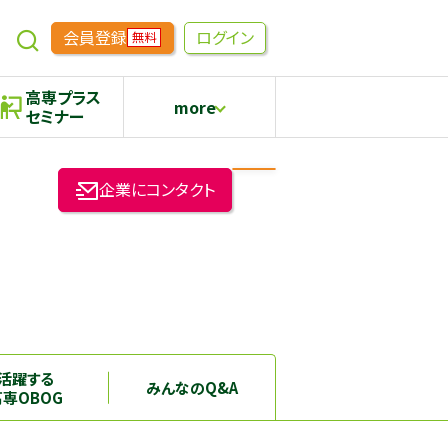
会員登録
ログイン
無料
高専プラス
more
セミナー
めもらす
高専生コミュニティ
企業にコンタクト
採用継続中の企業特集
本科5年生・専攻科2年生向け
活躍する
みんなのQ&A
高専OBOG