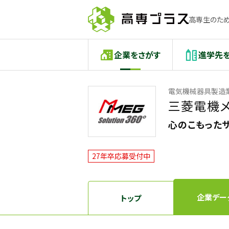
高専生のため
企業をさがす
進学先
電気機械器具製造
三菱電機メ
心のこもった
27年卒応募受付中
企業デー
トップ