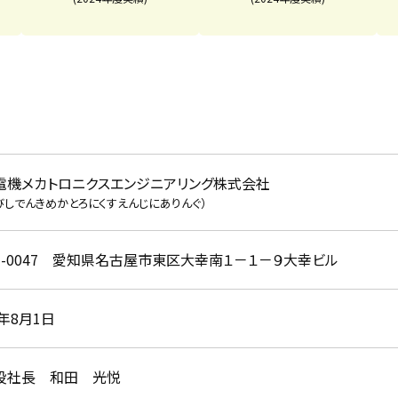
電機メカトロニクスエンジニアリング株式会社
びしでんきめかとろにくすえんじにありんぐ）
61-0047 愛知県名古屋市東区大幸南１－１－９大幸ビル
9年8月1日
役社長 和田 光悦