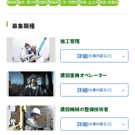
機械系
電気・電子系
制御系
情報系
化学・物質系
環境・土木系
建設・建築系
採用継続中の企業特集
本科5年生・専攻科2年生向け
9/30
まで
募集職種
施工管理
詳細
(仕事内容など)
建設重機オペレーター
詳細
(仕事内容など)
建設機械の整備技術者
詳細
(仕事内容など)