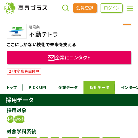
会員登録
ログイン
建設業
企業をさがす
不動テトラ
ここにしかない技術で未来を支える
進学先をさがす
企業にコンタクト
インターンシップ・イベントをさがす
27年卒応募受付中
トップ
PICK UP!
企業データ
採用データ
インター
高専OBOGをさがす
採用データ
高専プラスセミナー
採用対象
本科
専攻科
高専生コミュニティ
対象学科系統
めもらす