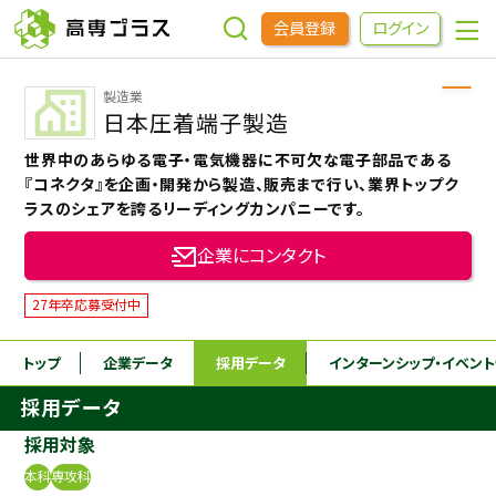
会員登録
ログイン
製造業
企業をさがす
日本圧着端子製造
世界中のあらゆる電子・電気機器に不可欠な電子部品である
進学先をさがす
『コネクタ』を企画・開発から製造、販売まで行い、業界トップク
ラスのシェアを誇るリーディングカンパニーです。
インターンシップ・イベントをさがす
企業にコンタクト
27年卒応募受付中
高専OBOGをさがす
トップ
企業データ
採用データ
インターンシップ
・イベン
高専プラスセミナー
採用データ
採用対象
高専生コミュニティ
めもらす
本科
専攻科