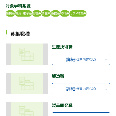
対象学科系統
採用継続中の企業特集
本科5年生・専攻科2年生向け
機械系
電気・電子系
制御系
情報系
通信系
材料系
化学・物質系
9/30
まで
募集職種
生産技術職
詳細
(仕事内容など)
製造職
詳細
(仕事内容など)
製品開発職