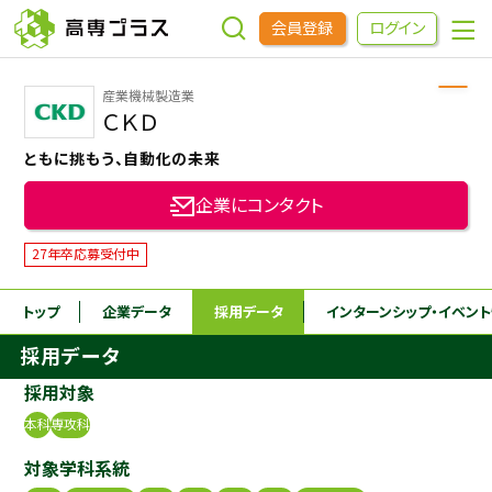
会員登録
ログイン
産業機械製造業
企業をさがす
ＣＫＤ
ともに挑もう、自動化の未来
進学先をさがす
企業にコンタクト
インターンシップ・イベントをさがす
27年卒応募受付中
トップ
企業データ
採用データ
インターンシップ
・イベン
高専OBOGをさがす
採用データ
高専プラスセミナー
採用対象
本科
専攻科
高専生コミュニティ
対象学科系統
めもらす