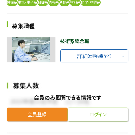
機械系
電気・電子系
制御系
情報系
通信系
材料系
化学・物質系
採用継続中の企業特集
本科5年生・専攻科2年生向け
9/30
まで
募集職種
技術系総合職
詳細
(仕事内容など)
会員のみ閲覧できる情報です
会員登録
ログイン