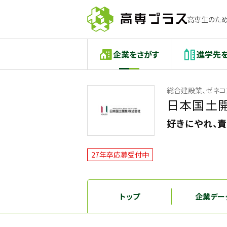
高専生のため
企業をさがす
進学先
総合建設業、ゼネコ
日本国土
好きにやれ、
27年卒応募受付中
トップ
企業デー