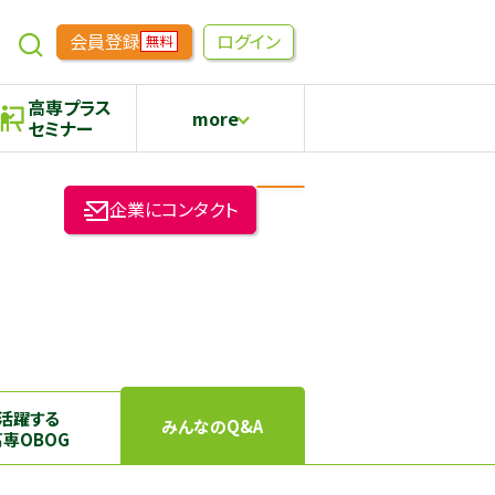
会員登録
ログイン
無料
高専プラス
more
セミナー
めもらす
高専生コミュニティ
企業にコンタクト
採用継続中の企業特集
本科5年生・専攻科2年生向け
活躍する
みんなのQ&A
高専OBOG