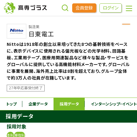
会員登録
ログイン
製造業
企業をさがす
日東電工
Nittoは1918年の創立以来培ってきた8つの基幹技術をベース
進学先をさがす
に、表示デバイスに使用される偏光板などの光学材料、回路基
板、工業用テープ、医療用関連製品など様々な製品・サービスを
グローバルに提供している高機能材料メーカーです。グローバル
インターンシップ・イベントをさがす
に事業を展開、海外売上比率は8割を超えており、グループ全体
で約3万人の社員が在籍しています。
27年卒応募受付終了
高専OBOGをさがす
トップ
企業データ
採用データ
インターンシップ
・イベン
高専プラスセミナー
採用データ
高専生コミュニティ
採用対象
めもらす
本科
専攻科