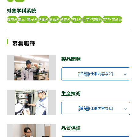
採用継続中の企業特集
対象学科系統
本科5年生・専攻科2年生向け
9/30
機械系
電気・電子系
制御系
情報系
通信系
材料系
化学・物質系
生物・生命系
まで
募集職種
製品開発
詳細
(仕事内容など)
生産技術
詳細
(仕事内容など)
品質保証