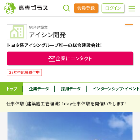
会員登録
ログイン
総合建設業
企業をさがす
アイシン開発
トヨタ系アイシングループ唯一の総合建設会社！
進学先をさがす
企業にコンタクト
インターンシップ・イベントをさがす
27年卒応募受付中
トップ
企業データ
採用データ
インターンシップ
・イベン
高専OBOGをさがす
仕事体験（建築施工管理職）1day仕事体験を開催いたします！
高専プラスセミナー
高専生コミュニティ
めもらす